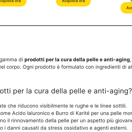
cquista ora
Acquista ora
ra:
è:
era:
è:
orig
9,99 €.
49,99 €.
99,99 €.
49,99 €.
Ac
era:
74,
ra gamma di
prodotti per la cura della pelle e anti-aging
del corpo. Ogni prodotto è formulato con ingredienti di al
otti per la cura della pelle e anti-aging?
e che riducono visibilmente le rughe e le linee sottili.
 come Acido Ialuronico e Burro di Karité per una pelle mo
ono il rinnovamento della pelle per un aspetto più giovan
o i danni causati da stress ossidativo e agenti esterni.