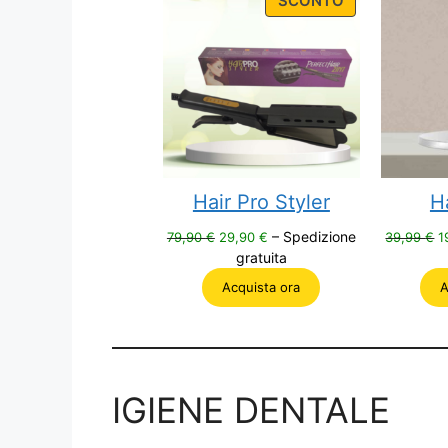
SCONTO
ON
SALE
Hair Pro Styler
Ha
Il
Il
Il
– Spedizione
79,90
€
29,90
€
39,99
€
1
prezzo
prezzo
p
gratuita
originale
attuale
o
Acquista ora
A
era:
è:
e
79,90 €.
29,90 €.
3
IGIENE DENTALE