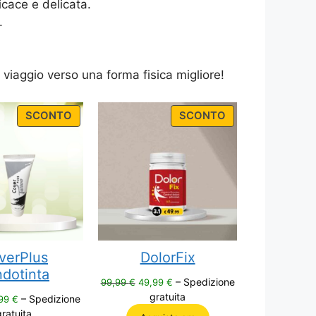
icace e delicata.
.
o viaggio verso una forma fisica migliore!
PRODUCT
PRODUCT
SCONTO
SCONTO
ON
ON
SALE
SALE
verPlus
DolorFix
dotinta
Il
Il
– Spedizione
99,99
€
49,99
€
prezzo
prezzo
gratuita
Il
– Spedizione
,99
€
originale
attuale
zzo
prezzo
gratuita