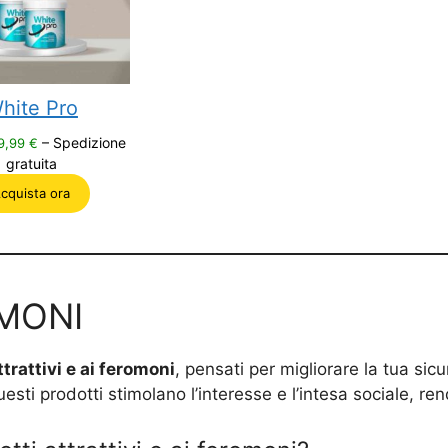
hite Pro
Il
– Spedizione
9,99
€
rezzo
prezzo
gratuita
riginale
attuale
cquista ora
ra:
è:
9,99 €.
39,99 €.
OMONI
ttrattivi e ai feromoni
, pensati per migliorare la tua sicu
uesti prodotti stimolano l’interesse e l’intesa sociale, re