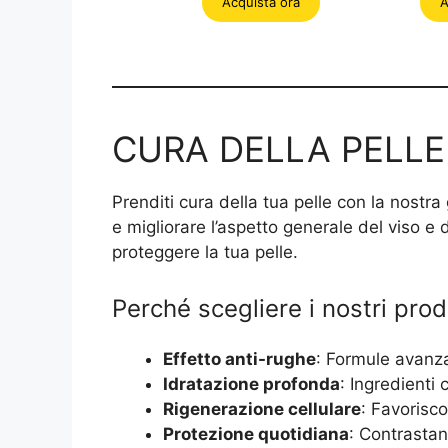
Acquista ora
A
era:
è:
e
56,00 €.
35,99 €.
9
CURA DELLA PELLE
Prenditi cura della tua pelle con la nost
e migliorare l’aspetto generale del viso e 
proteggere la tua pelle.
Perché scegliere i nostri prod
Effetto anti-rughe
: Formule avanzat
Idratazione profonda
: Ingredienti
Rigenerazione cellulare
: Favorisc
Protezione quotidiana
: Contrastan