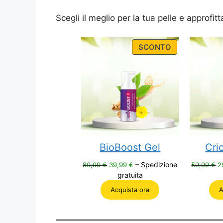
Scegli il meglio per la tua pelle e approfit
PRODUCT
SCONTO
ON
SALE
BioBoost Gel
Cri
Il
Il
Il
– Spedizione
80,00
€
39,99
€
59,99
€
2
prezzo
prezzo
p
gratuita
originale
attuale
o
Acquista ora
A
era:
è:
e
80,00 €.
39,99 €.
5