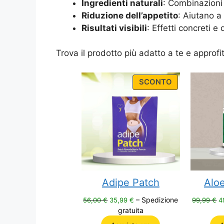
Ingredienti naturali
: Combinazioni 
Riduzione dell’appetito
: Aiutano a
Risultati visibili
: Effetti concreti e
Trova il prodotto più adatto a te e approfit
PRODUCT
SCONTO
ON
SALE
Adipe Patch
Aloe
Il
Il
Il
– Spedizione
56,00
€
35,99
€
99,99
€
4
prezzo
prezzo
p
gratuita
originale
attuale
o