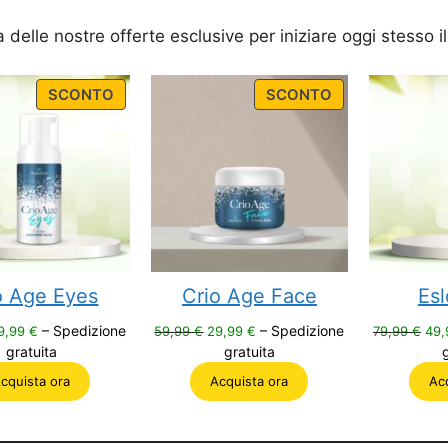
ta delle nostre offerte esclusive per iniziare oggi stesso 
PRODUCT
PRODUCT
SCONTO
SCONTO
ON
ON
SALE
SALE
o Age Eyes
Crio Age Face
Es
Il
Il
Il
Il
– Spedizione
– Spedizione
9,99
€
59,99
€
29,99
€
79,99
€
49
rezzo
prezzo
prezzo
prezzo
pre
gratuita
gratuita
riginale
attuale
originale
attuale
orig
cquista ora
Acquista ora
Ac
ra:
è:
era:
è:
era
9,99 €.
29,99 €.
59,99 €.
29,99 €.
79,