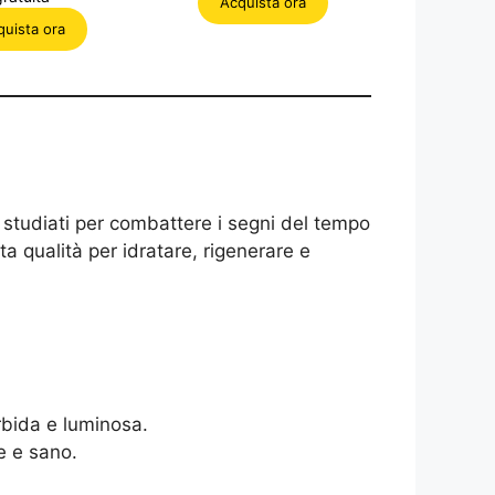
Acquista ora
era:
è:
inale
attuale
99,99 €.
49,99 €.
quista ora
è:
99 €.
29,99 €.
, studiati per combattere i segni del tempo
ta qualità per idratare, rigenerare e
rbida e luminosa.
e e sano.