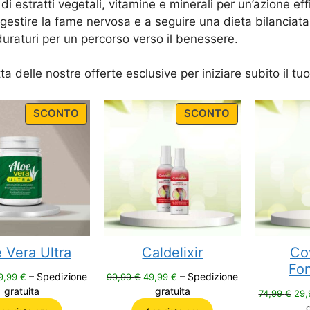
di estratti vegetali, vitamine e minerali per un’azione eff
 gestire la fame nervosa e a seguire una dieta bilanciata
 duraturi per un percorso verso il benessere.
ta delle nostre offerte esclusive per iniziare subito il tu
PRODUCT
PRODUCT
SCONTO
SCONTO
ON
ON
SALE
SALE
 Vera Ultra
Caldelixir
Co
Fon
Il
Il
Il
– Spedizione
– Spedizione
9,99
€
99,99
€
49,99
€
rezzo
prezzo
prezzo
prezzo
gratuita
gratuita
Il
74,99
€
29
riginale
attuale
originale
attuale
pre