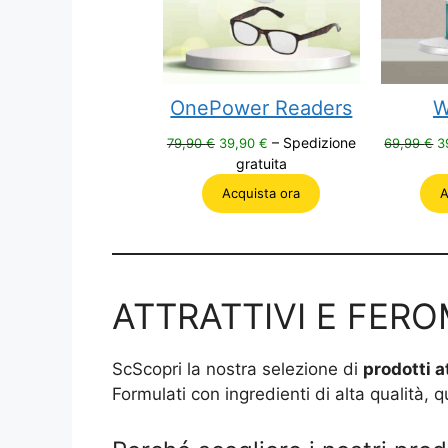
OnePower Readers
W
Il
Il
Il
– Spedizione
79,90
€
39,90
€
69,99
€
3
prezzo
prezzo
p
gratuita
originale
attuale
o
Acquista ora
A
era:
è:
e
79,90 €.
39,90 €.
6
ATTRATTIVI E FER
ScScopri la nostra selezione di
prodotti a
Formulati con ingredienti di alta qualità, q