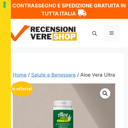
CONTRASSEGNO E SPEDIZIONE GRATUITA IN
TUTTA ITALIA
Vai
al
Menu
contenuto
Home
/
Salute e Benessere
/ Aloe Vera Ultra
In offerta!