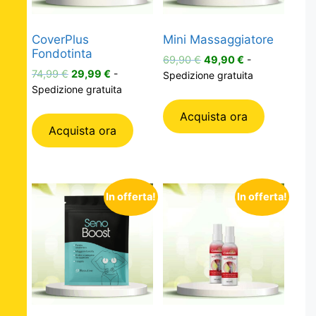
CoverPlus
Mini Massaggiatore
Fondotinta
Il
Il
69,90
€
49,90
€
-
Il
Il
prezzo
prezzo
74,99
€
29,99
€
-
Spedizione gratuita
prezzo
prezzo
originale
attuale
Spedizione gratuita
originale
attuale
era:
è:
Acquista ora
era:
è:
69,90 €.
49,90 €.
Acquista ora
74,99 €.
29,99 €.
In offerta!
In offerta!