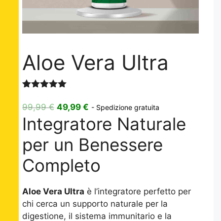
Aloe Vera Ultra
Valutato
3
5.00
su 5
Il
Il
99,99
€
49,99
€
- Spedizione gratuita
su base
Integratore Naturale
prezzo
prezzo
di
recensioni
originale
attuale
per un Benessere
era:
è:
99,99 €.
49,99 €.
Completo
Aloe Vera Ultra
è l’integratore perfetto per
chi cerca un supporto naturale per la
digestione, il sistema immunitario e la