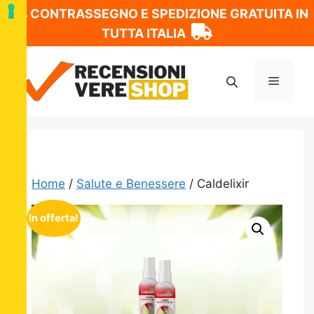
CONTRASSEGNO E SPEDIZIONE GRATUITA IN
TUTTA ITALIA
Vai
al
Menu
contenuto
Home
/
Salute e Benessere
/ Caldelixir
In offerta!