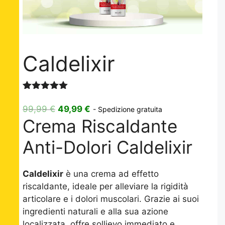
Caldelixir
Valutato
3
5.00
su 5
Il
Il
99,99
€
49,99
€
- Spedizione gratuita
su base
Crema Riscaldante
prezzo
prezzo
di
recensioni
originale
attuale
Anti-Dolori Caldelixir
era:
è:
99,99 €.
49,99 €.
Caldelixir
è una crema ad effetto
riscaldante, ideale per alleviare la rigidità
articolare e i dolori muscolari. Grazie ai suoi
ingredienti naturali e alla sua azione
localizzata, offre sollievo immediato e