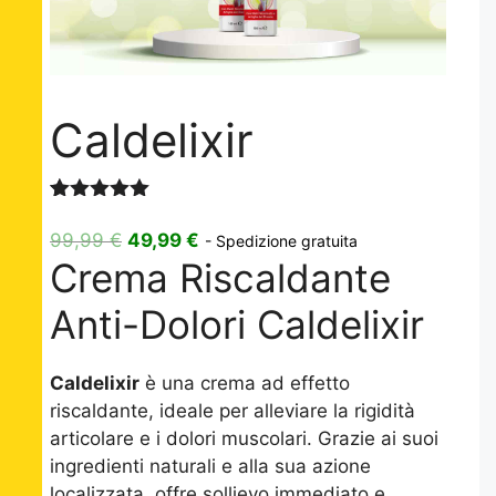
Caldelixir
Valutato
3
5.00
su 5
Il
Il
99,99
€
49,99
€
- Spedizione gratuita
su base
Crema Riscaldante
prezzo
prezzo
di
recensioni
originale
attuale
Anti-Dolori Caldelixir
era:
è:
99,99 €.
49,99 €.
Caldelixir
è una crema ad effetto
riscaldante, ideale per alleviare la rigidità
articolare e i dolori muscolari. Grazie ai suoi
ingredienti naturali e alla sua azione
localizzata, offre sollievo immediato e