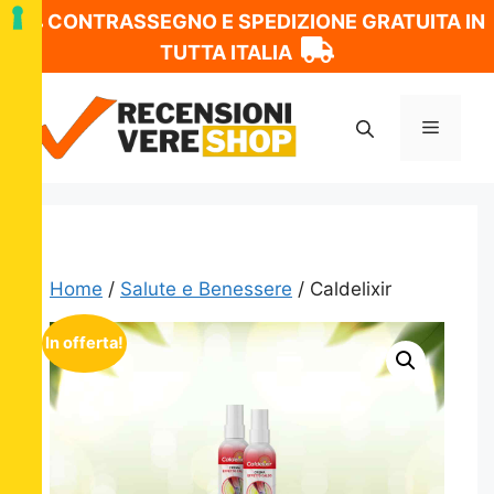
CONTRASSEGNO E SPEDIZIONE GRATUITA IN
TUTTA ITALIA
Vai
al
Menu
contenuto
Home
/
Salute e Benessere
/ Caldelixir
In offerta!