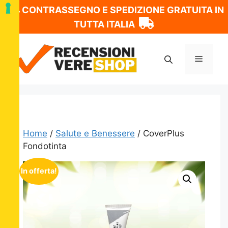
CONTRASSEGNO E SPEDIZIONE GRATUITA IN
TUTTA ITALIA
Vai
al
Menu
contenuto
Home
/
Salute e Benessere
/ CoverPlus
Fondotinta
In offerta!