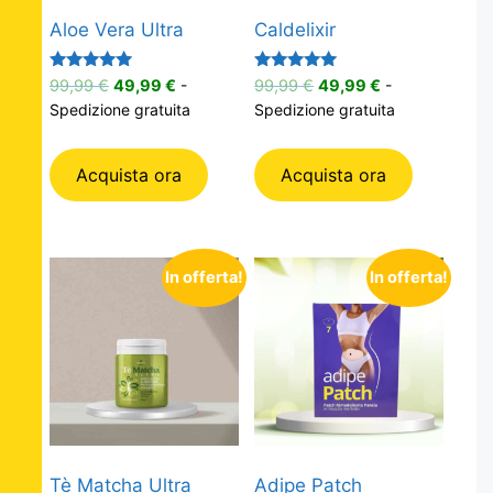
Aloe Vera Ultra
Caldelixir
Valutato
Valutato
Il
Il
Il
Il
99,99
€
49,99
€
-
99,99
€
49,99
€
-
5.00
5.00
prezzo
prezzo
prezzo
prezzo
Spedizione gratuita
Spedizione gratuita
su 5
su 5
originale
attuale
originale
attuale
era:
è:
era:
è:
Acquista ora
Acquista ora
99,99 €.
49,99 €.
99,99 €.
49,99 €.
In offerta!
In offerta!
Tè Matcha Ultra
Adipe Patch