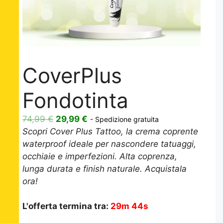
CoverPlus
Fondotinta
Il
Il
74,99
€
29,99
€
- Spedizione gratuita
prezzo
prezzo
Scopri Cover Plus Tattoo, la crema coprente
originale
attuale
waterproof ideale per nascondere tatuaggi,
era:
è:
occhiaie e imperfezioni. Alta coprenza,
74,99 €.
29,99 €.
lunga durata e finish naturale. Acquistala
ora!
L'offerta termina tra:
29m 44s