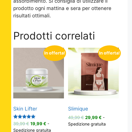
assorbimento. Si consiglia di utilizzare il
prodotto ogni mattina e sera per ottenere
risultati ottimali.
Prodotti correlati
In offerta!
In offerta!
Skin Lifter
Slimique
Il
Il
49,99
€
29,99
€
-
Valutato
prezzo
prezzo
Il
Il
39,99
€
19,99
€
-
Spedizione gratuita
5.00
originale
attuale
prezzo
prezzo
Spedizione gratuita
su 5