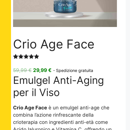
Crio Age Face
Valutato
3
5.00
su 5
Il
Il
59,99
€
29,99
€
- Spedizione gratuita
su base
Emulgel Anti-Aging
prezzo
prezzo
di
recensioni
originale
attuale
per il Viso
era:
è:
59,99 €.
29,99 €.
Crio Age Face
è un emulgel anti-age che
combina l’azione rinfrescante della
crioterapia con ingredienti anti-età come
Acido Ialuronico e Vitamina C, offrendo un