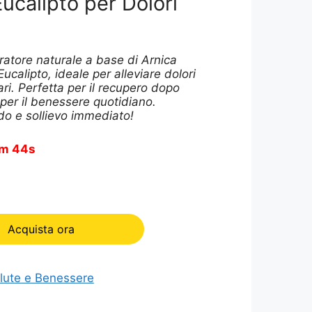
ucalipto per Dolori
.
ratore naturale a base di Arnica
ucalipto, ideale per alleviare dolori
ari. Perfetta per il recupero dopo
e per il benessere quotidiano.
o e sollievo immediato!
m 43s
Acquista ora
lute e Benessere