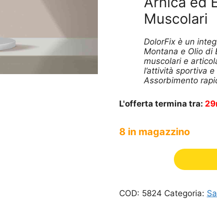
Arnica ed E
era:
è:
Muscolari
99,99 €.
49,99 €
DolorFix è un integ
Montana e Olio di E
muscolari e articol
l’attività sportiva 
Assorbimento rapid
L'offerta termina tra:
29
8 in magazzino
COD:
5824
Categoria:
Sa