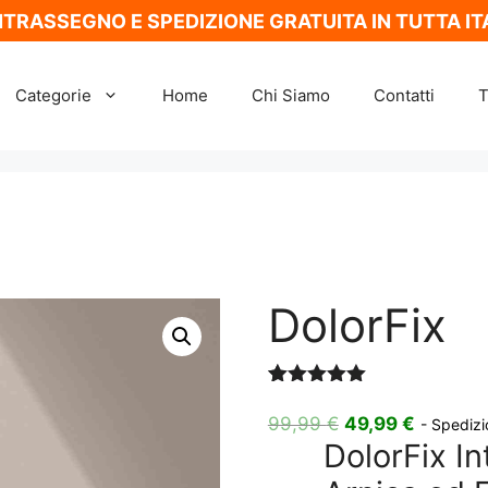
TRASSEGNO E SPEDIZIONE GRATUITA IN TUTTA IT
Categorie
Home
Chi Siamo
Contatti
T
DolorFix
Valutato
3
5.00
su 5
Il
Il
99,99
€
49,99
€
- Spedizi
su base
DolorFix I
prezzo
prezzo
di
recensioni
originale
attuale