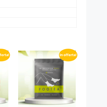
fferta!
In offerta!