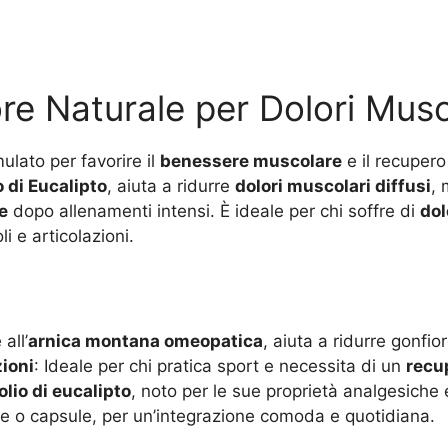
re Naturale per Dolori Musco
ulato per favorire il
benessere muscolare
e il recupero 
o di Eucalipto
, aiuta a ridurre
dolori muscolari diffusi
, 
e
dopo allenamenti intensi. È ideale per chi soffre di
dol
i e articolazioni.
 all’
arnica montana omeopatica
, aiuta a ridurre gonfio
zioni
: Ideale per chi pratica sport e necessita di un
recu
olio di eucalipto
, noto per le sue proprietà analgesiche e
e o capsule, per un’integrazione comoda e quotidiana.