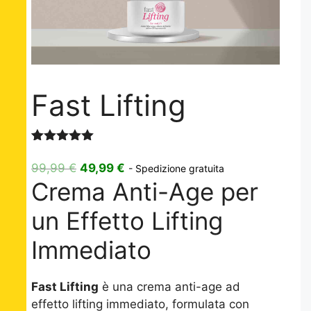
Fast Lifting
Valutato
3
5.00
su 5
Il
Il
99,99
€
49,99
€
- Spedizione gratuita
su base
Crema Anti-Age per
prezzo
prezzo
di
recensioni
originale
attuale
un Effetto Lifting
era:
è:
99,99 €.
49,99 €.
Immediato
Fast Lifting
è una crema anti-age ad
effetto lifting immediato, formulata con