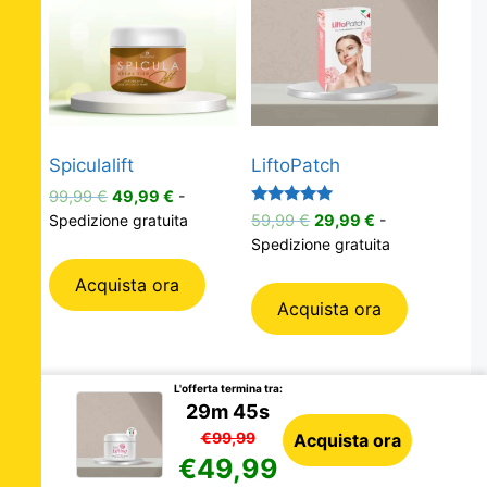
Spiculalift
LiftoPatch
Il
Il
99,99
€
49,99
€
-
Valutato
prezzo
prezzo
Il
Il
59,99
€
29,99
€
-
Spedizione gratuita
5.00
originale
attuale
prezzo
prezzo
Spedizione gratuita
su 5
era:
è:
originale
attuale
Acquista ora
99,99 €.
49,99 €.
era:
è:
Acquista ora
59,99 €.
29,99 €.
L'offerta termina tra:
29m 45s
€99,99
Acquista ora
€49,99