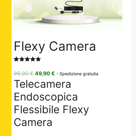
Flexy Camera
Valutato
3
5.00
su 5
Il
Il
99,90
€
49,90
€
- Spedizione gratuita
su base
Telecamera
prezzo
prezzo
di
recensioni
originale
attuale
Endoscopica
era:
è:
99,90 €.
49,90 €.
Flessibile Flexy
Camera