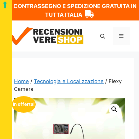
CONTRASSEGNO E SPEDIZIONE GRATUITA IN
TUTTA ITALIA
Vai
al
Menu
contenuto
Home
/
Tecnologia e Localizzazione
/ Flexy
Camera
In offerta!