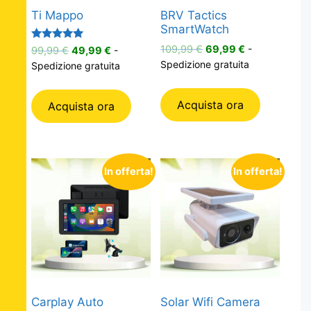
Ti Mappo
BRV Tactics
SmartWatch
Il
Il
Valutato
Il
Il
109,99
€
69,99
€
-
99,99
€
49,99
€
-
5.00
prezzo
prezzo
prezzo
prezzo
Spedizione gratuita
Spedizione gratuita
su 5
originale
attuale
originale
attuale
era:
è:
era:
è:
Acquista ora
Acquista ora
109,99 €.
69,99 €.
99,99 €.
49,99 €.
In offerta!
In offerta!
Carplay Auto
Solar Wifi Camera