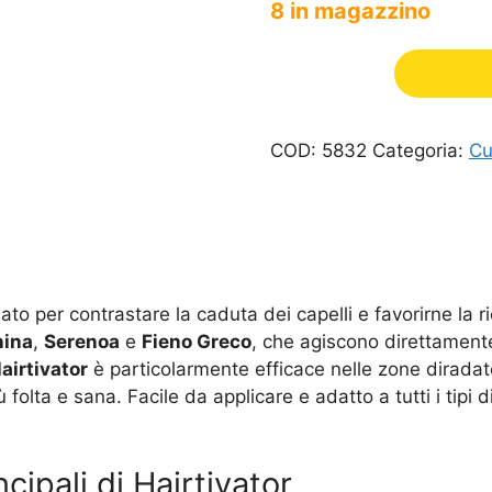
8 in magazzino
COD:
5832
Categoria:
Cu
to per contrastare la caduta dei capelli e favorirne la 
nina
,
Serenoa
e
Fieno Greco
, che agiscono direttamente 
airtivator
è particolarmente efficace nelle zone diradat
folta e sana. Facile da applicare e adatto a tutti i tipi d
cipali di Hairtivator