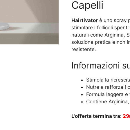
Capelli
era:
è:
39,99 €.
19,99 €.
Hairtivator
è uno spray pe
stimolare i follicoli spent
naturali come Arginina, 
soluzione pratica e non i
resistente.
Informazioni s
Stimola la ricrescit
Nutre e rafforza i c
Formula leggera e 
Contiene Arginina
L'offerta termina tra:
29