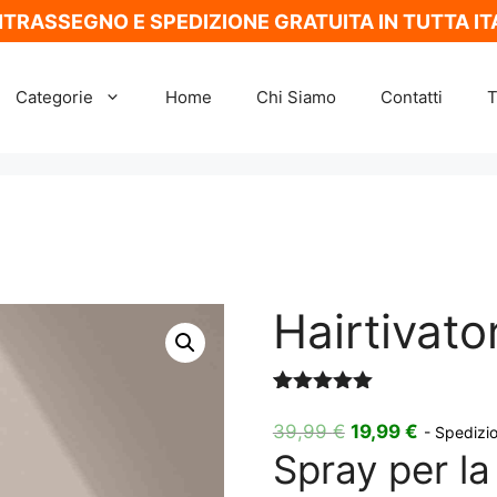
TRASSEGNO E SPEDIZIONE GRATUITA IN TUTTA IT
Categorie
Home
Chi Siamo
Contatti
T
Hairtivato
Valutato
3
5.00
su 5
Il
Il
39,99
€
19,99
€
- Spedizio
su base
Spray per la
prezzo
prezzo
di
recensioni
originale
attuale