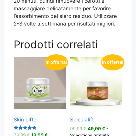
20 minuti, quindi rimuovere i cerotti e
massaggiare delicatamente per favorire
l’assorbimento del siero residuo. Utilizzare
2-3 volte a settimana per risultati migliori.
Prodotti correlati
In offerta!
In offerta!
Skin Lifter
Spiculalift
Il
Il
99,99
€
49,99
€
-
Valutato
prezzo
prezzo
Il
Il
39,99
€
19,99
€
-
Spedizione gratuita