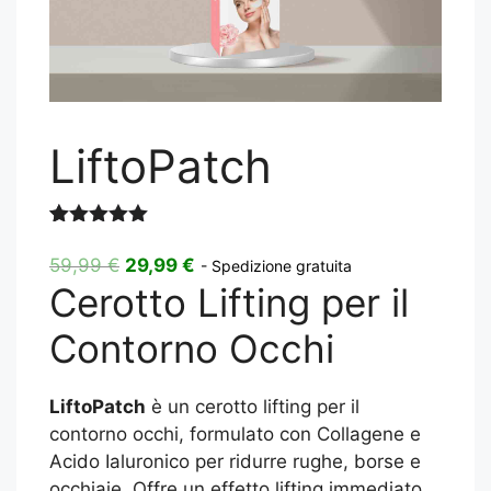
LiftoPatch
Valutato
3
5.00
su 5
Il
Il
59,99
€
29,99
€
- Spedizione gratuita
su base
Cerotto Lifting per il
prezzo
prezzo
di
recensioni
originale
attuale
Contorno Occhi
era:
è:
59,99 €.
29,99 €.
LiftoPatch
è un cerotto lifting per il
contorno occhi, formulato con Collagene e
Acido Ialuronico per ridurre rughe, borse e
occhiaie. Offre un effetto lifting immediato,