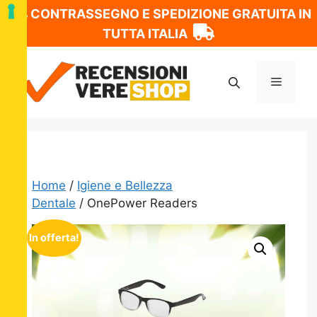
CONTRASSEGNO E SPEDIZIONE GRATUITA IN
TUTTA ITALIA
Vai
al
Menu
contenuto
Home
/
Igiene e Bellezza
Dentale
/ OnePower Readers
In offerta!