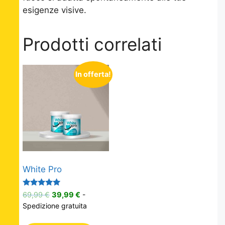
esigenze visive.
Prodotti correlati
In offerta!
White Pro
Valutato
Il
Il
69,99
€
39,99
€
-
5.00
prezzo
prezzo
Spedizione gratuita
su 5
originale
attuale