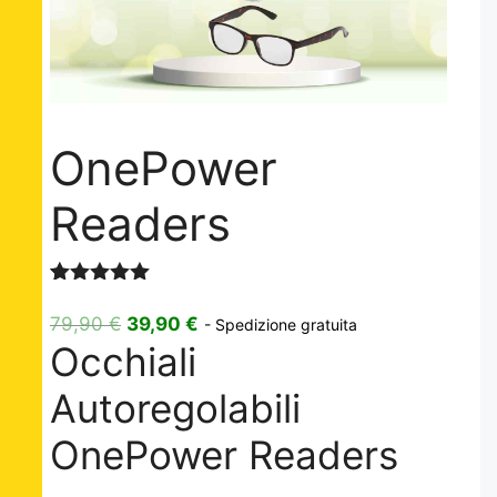
OnePower
Readers
Valutato
3
5.00
su 5
Il
Il
79,90
€
39,90
€
- Spedizione gratuita
su base
Occhiali
prezzo
prezzo
di
recensioni
originale
attuale
Autoregolabili
era:
è:
79,90 €.
39,90 €.
OnePower Readers