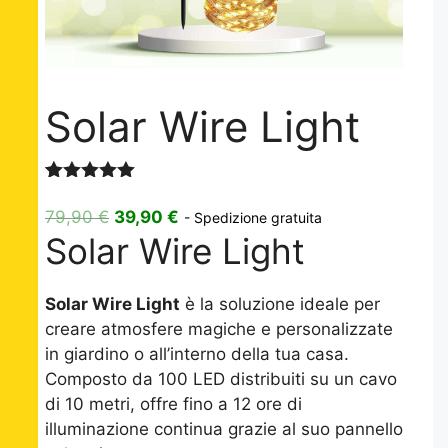
Solar Wire Light
Valutato
3
5.00
su 5
Il
Il
79,90
€
39,90
€
- Spedizione gratuita
su base
Solar Wire Light
prezzo
prezzo
di
recensioni
originale
attuale
era:
è:
Solar Wire Light
è la soluzione ideale per
79,90 €.
39,90 €.
creare atmosfere magiche e personalizzate
in giardino o all’interno della tua casa.
Composto da 100 LED distribuiti su un cavo
di 10 metri, offre fino a 12 ore di
illuminazione continua grazie al suo pannello