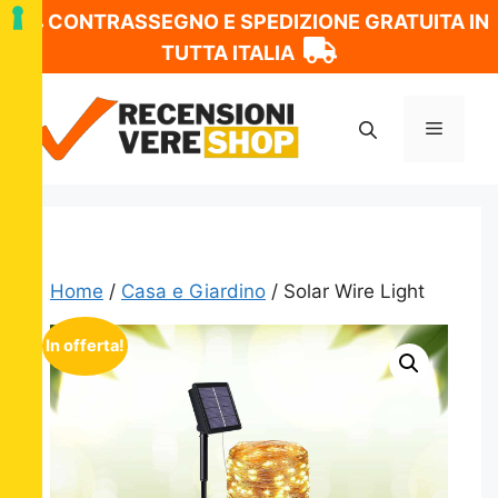
CONTRASSEGNO E SPEDIZIONE GRATUITA IN
TUTTA ITALIA
Vai
al
Menu
contenuto
Home
/
Casa e Giardino
/ Solar Wire Light
In offerta!