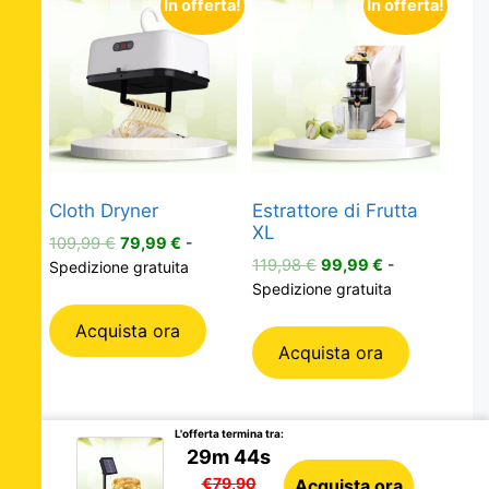
In offerta!
In offerta!
Cloth Dryner
Estrattore di Frutta
XL
Il
Il
109,99
€
79,99
€
-
Il
Il
prezzo
prezzo
119,98
€
99,99
€
-
Spedizione gratuita
prezzo
prezzo
originale
attuale
Spedizione gratuita
originale
attuale
era:
è:
Acquista ora
era:
è:
109,99 €.
79,99 €.
Acquista ora
119,98 €.
99,99 €.
L'offerta termina tra:
29m 44s
€79,90
Acquista ora