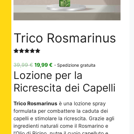
Trico Rosmarinus
Valutato
3
5.00
su 5
Il
Il
39,99
€
19,99
€
- Spedizione gratuita
su base
Lozione per la
prezzo
prezzo
di
recensioni
originale
attuale
Ricrescita dei Capelli
era:
è:
39,99 €.
19,99 €.
Trico Rosmarinus
è una lozione spray
formulata per combattere la caduta dei
capelli e stimolare la ricrescita. Grazie agli
ingredienti naturali come il Rosmarino e
l’Olio di Ricino, nutre il cuoio capelluto e