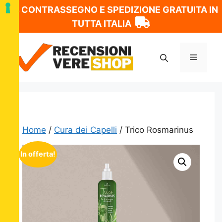
CONTRASSEGNO E SPEDIZIONE GRATUITA IN
TUTTA ITALIA
Vai
al
Menu
contenuto
Home
/
Cura dei Capelli
/ Trico Rosmarinus
In offerta!