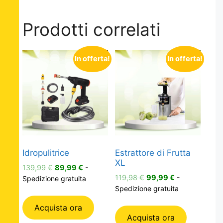
Prodotti correlati
In offerta!
In offerta!
Idropulitrice
Estrattore di Frutta
XL
Il
Il
139,99
€
89,99
€
-
Il
Il
prezzo
prezzo
119,98
€
99,99
€
-
Spedizione gratuita
prezzo
prezzo
originale
attuale
Spedizione gratuita
originale
attuale
era:
è:
Acquista ora
era:
è:
139,99 €.
89,99 €.
Acquista ora
119,98 €.
99,99 €.