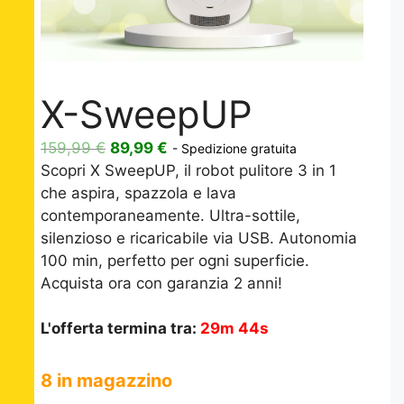
X-SweepUP
Il
Il
159,99
€
89,99
€
- Spedizione gratuita
prezzo
prezzo
Scopri X SweepUP, il robot pulitore 3 in 1
originale
attuale
che aspira, spazzola e lava
era:
è:
contemporaneamente. Ultra-sottile,
159,99 €.
89,99 €.
silenzioso e ricaricabile via USB. Autonomia
100 min, perfetto per ogni superficie.
Acquista ora con garanzia 2 anni!
L'offerta termina tra:
29m 43s
8 in magazzino