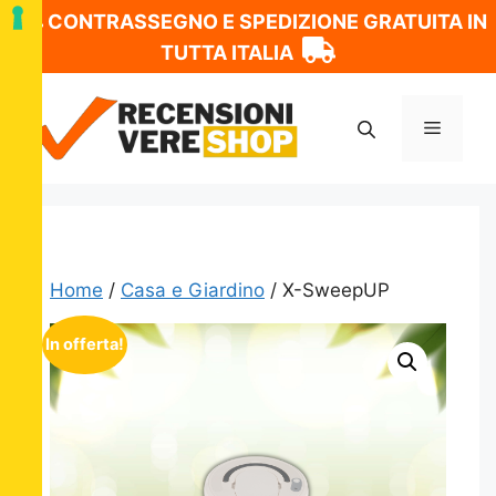
CONTRASSEGNO E SPEDIZIONE GRATUITA IN
TUTTA ITALIA
Vai
al
Menu
contenuto
Home
/
Casa e Giardino
/ X-SweepUP
In offerta!