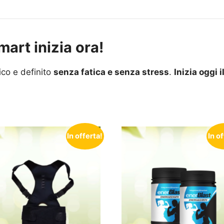
mart inizia ora!
ico e definito
senza fatica e senza stress
.
Inizia oggi 
In offerta!
In o