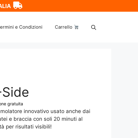
ALIA
ermini e Condizioni
Carrello
-Side
one gratuita
timolatore innovativo usato anche dai
tei e braccia con soli 20 minuti al
à per risultati visibili!
.