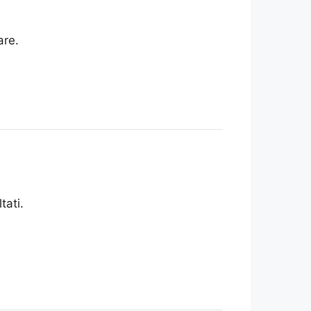
are.
tati.
.