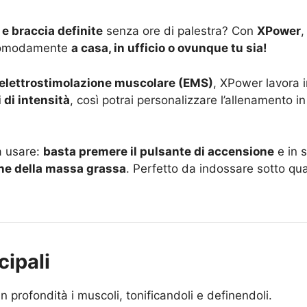
 e braccia definite
senza ore di palestra? Con
XPower
,
 comodamente
a casa, in ufficio o ovunque tu sia!
 elettrostimolazione muscolare (EMS)
, XPower lavora i
i di intensità
, così potrai personalizzare l’allenamento in
a usare:
basta premere il pulsante di accensione
e in s
one della massa grassa
. Perfetto da indossare sotto qua
cipali
n profondità i muscoli, tonificandoli e definendoli.