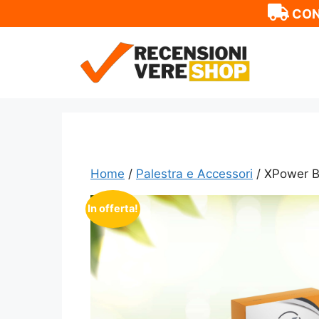
CON
Vai
al
contenuto
Home
/
Palestra e Accessori
/ XPower B
In offerta!