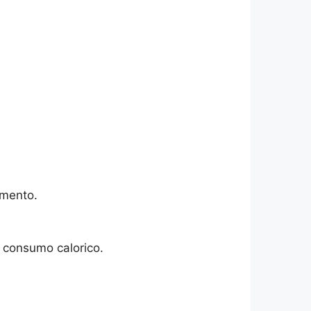
amento.
l consumo calorico.