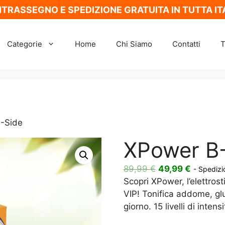
TRASSEGNO E SPEDIZIONE GRATUITA IN TUTTA IT
Categorie
Home
Chi Siamo
Contatti
T
-Side
XPower B
Il
Il
89,99
€
49,99
€
- Spedizi
prezzo
prezzo
Scopri XPower, l’elettros
originale
attuale
VIP! Tonifica addome, glu
era:
è:
giorno. 15 livelli di intensit
89,99 €.
49,99 €