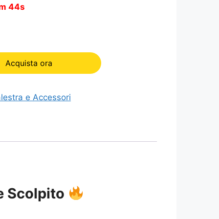
m 43s
Acquista ora
lestra e Accessori
e Scolpito