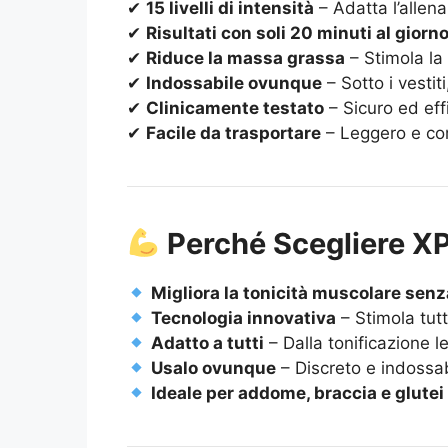
✔
15 livelli di intensità
– Adatta l’allen
✔
Risultati con soli 20 minuti al giorn
✔
Riduce la massa grassa
– Stimola la
✔
Indossabile ovunque
– Sotto i vestiti
✔
Clinicamente testato
– Sicuro ed effi
✔
Facile da trasportare
– Leggero e com
Perché Scegliere X
Migliora la tonicità muscolare senz
Tecnologia innovativa
– Stimola tutt
Adatto a tutti
– Dalla tonificazione l
Usalo ovunque
– Discreto e indossab
Ideale per addome, braccia e glutei