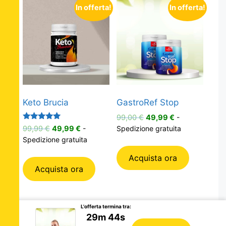
In offerta!
In offerta!
Keto Brucia
GastroRef Stop
Il
Il
99,00
€
49,99
€
-
Valutato
prezzo
prezzo
Il
Il
99,99
€
49,99
€
-
Spedizione gratuita
5.00
originale
attuale
prezzo
prezzo
Spedizione gratuita
su 5
era:
è:
originale
attuale
Acquista ora
99,00 €.
49,99 €.
era:
è:
Acquista ora
99,99 €.
49,99 €.
L'offerta termina tra:
29m 43s