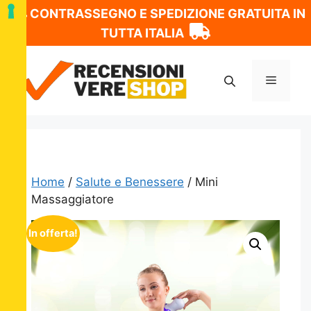
CONTRASSEGNO E SPEDIZIONE GRATUITA IN
TUTTA ITALIA
Vai
al
Menu
contenuto
Home
/
Salute e Benessere
/ Mini
Massaggiatore
In offerta!