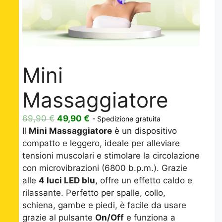
Mini
Massaggiatore
Il
Il
69,90
€
49,90
€
- Spedizione gratuita
prezzo
prezzo
Il
Mini Massaggiatore
è un dispositivo
originale
attuale
compatto e leggero, ideale per alleviare
era:
è:
tensioni muscolari e stimolare la circolazione
69,90 €.
49,90 €.
con microvibrazioni (6800 b.p.m.). Grazie
alle
4 luci LED blu
, offre un effetto caldo e
rilassante. Perfetto per spalle, collo,
schiena, gambe e piedi, è facile da usare
grazie al pulsante
On/Off
e funziona a