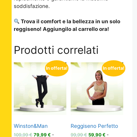
soddisfazione.
Trova il comfort e la bellezza in un solo
reggiseno! Aggiungilo al carrello ora!
Prodotti correlati
In offerta!
In offerta!
Winston&Man
Reggiseno Perfetto
Il
Il
Il
Il
109,99
€
79,99
€
-
99,99
€
59,90
€
-