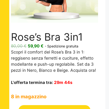
Rose’s Bra 3in1
Il
Il
80,00
€
59,90
€
- Spedizione gratuita
prezzo
prezzo
Scopri il comfort del Rose’s Bra 3 in 1:
originale
attuale
reggiseno senza ferretti e cuciture, effetto
era:
è:
modellante e push-up regolabile. Set da 3
80,00 €.
59,90 €.
pezzi in Nero, Bianco e Beige. Acquista ora!
L'offerta termina tra:
29m 44s
8 in magazzino