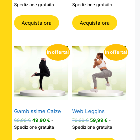
prezzo
prezzo
prezzo
prezzo
Spedizione gratuita
Spedizione gratuita
originale
attuale
originale
attuale
era:
è:
era:
è:
Acquista ora
Acquista ora
109,99 €.
79,99 €.
99,99 €.
59,90 €.
In offerta!
In offerta!
Gambissime Calze
Web Leggins
Il
Il
Il
Il
69,90
€
49,90
€
-
79,99
€
59,99
€
-
prezzo
prezzo
prezzo
prezzo
Spedizione gratuita
Spedizione gratuita
originale
attuale
originale
attuale
era:
è:
era:
è: