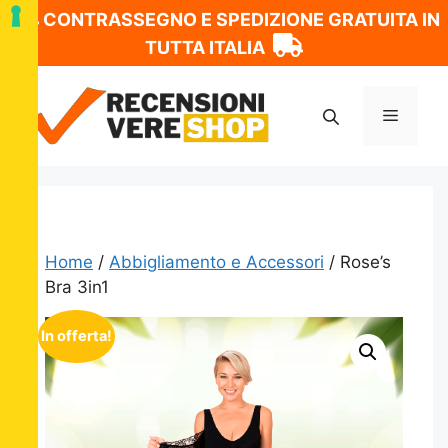
CONTRASSEGNO E SPEDIZIONE GRATUITA IN
TUTTA ITALIA
Vai
al
Menu
contenuto
Home
/
Abbigliamento e Accessori
/ Rose’s
Bra 3in1
In offerta!