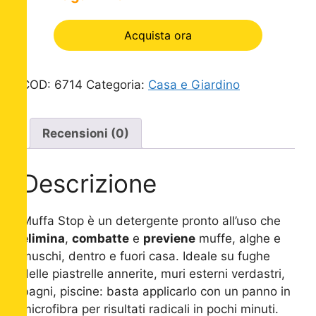
Acquista ora
COD:
6714
Categoria:
Casa e Giardino
Recensioni (0)
Descrizione
Muffa Stop è un detergente pronto all’uso che
elimina
,
combatte
e
previene
muffe, alghe e
muschi, dentro e fuori casa. Ideale su fughe
delle piastrelle annerite, muri esterni verdastri,
bagni, piscine: basta applicarlo con un panno in
microfibra per risultati radicali in pochi minuti.