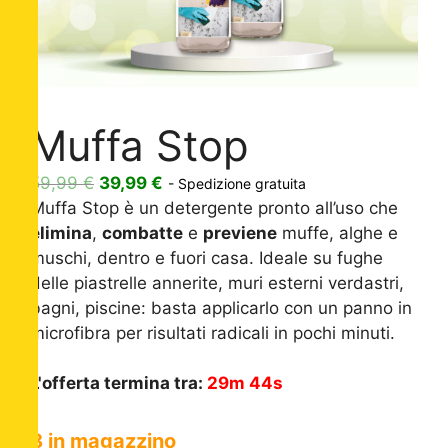
Muffa Stop
Il
Il
59,99
€
39,99
€
- Spedizione gratuita
prezzo
prezzo
Muffa Stop è un detergente pronto all’uso che
originale
attuale
elimina
,
combatte
e
previene
muffe, alghe e
era:
è:
muschi, dentro e fuori casa. Ideale su fughe
59,99 €.
39,99 €.
delle piastrelle annerite, muri esterni verdastri,
bagni, piscine: basta applicarlo con un panno in
microfibra per risultati radicali in pochi minuti.
L'offerta termina tra:
29m 43s
8 in magazzino